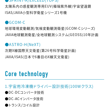
●SPRINT-A/EXCEED(TOPS)
太陽系内の惑星観測専用EUV(極端紫外線)宇宙望遠鏡
ISAS/JAXA小型科学衛星シリーズ1号機
●GCOM-C
地球環境変動観測/気候変動観測衛星(GCOM-Cシリーズ)
JAXA地球観測衛星/全地球観測システム(GEOSS)10年計画
●ASTRO-H(NeXT)
次期X線国際天文衛星(第26号科学衛星計画)
JAXA/ISAS(日本で6番目のX線天文衛星)
Core technology
1.宇宙用冷凍機ドライバー設計技術(100Wクラス)
●DC-DCコンバータ技術
●DC-ACインバータ技術
●トランス/コイル設計