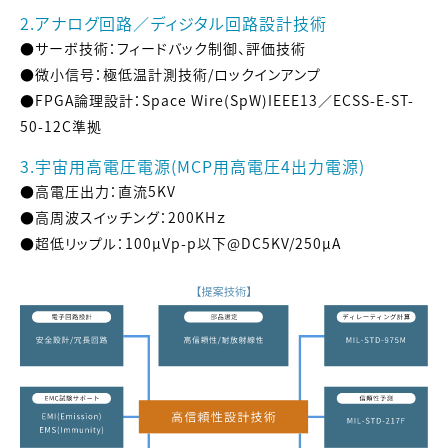
2.アナログ回路／ディジタル回路設計技術
●サーボ技術：フィードバック制御、評価技術
●微小信号：極低温計測技術/ロックインアンプ
●FPGA論理設計：Space Wire(SpW)IEEE13／ECSS-E-ST-
50-12C準拠
3.宇宙用高電圧電源(MCP用高電圧4出力電源)
●高電圧出力：直流5KV
●高周波スイッチング：200KHｚ
●超低リップル：100μVp-p以下@DC5KV/250μA